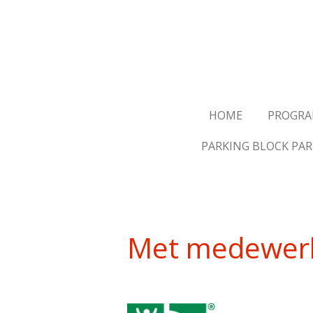
Ga
direct
naar
de
hoofdinhoud
HOME
PROGR
PARKING BLOCK PAR
Met medewerk