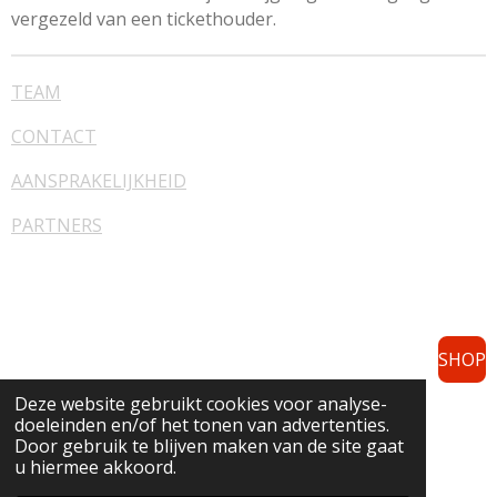
vergezeld van een tickethouder.
TEAM
CONTACT
AANSPRAKELIJKHEID
PARTNERS
SHOP
Deze website gebruikt cookies voor analyse-
doeleinden en/of het tonen van advertenties.
F
I
Door gebruik te blijven maken van de site gaat
a
n
u hiermee akkoord.
c
s
© 2022 - 2025 KGB-events
e
t