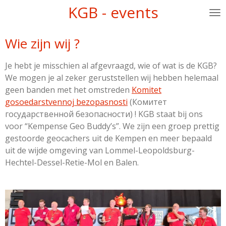
KGB - events
Ga
direct
naar
Wie zijn wij ?
de
hoofdinhoud
Je hebt je misschien al afgevraagd, wie of wat is de KGB?
We mogen je al zeker geruststellen wij hebben helemaal
geen banden met het omstreden
Komitet
gosoedarstvennoj bezopasnosti
(Комитет
государственной безопасности) ! KGB staat bij ons
voor “Kempense Geo Buddy’s”. We zijn een groep prettig
gestoorde geocachers uit de Kempen en meer bepaald
uit de wijde omgeving van Lommel-Leopoldsburg-
Hechtel-Dessel-Retie-Mol en Balen.