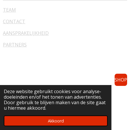
TEAM
CONTACT
AANSPRAKELIJKHEID
PARTNERS
SHOP
Deze website gebruikt cookies voor analyse-
doeleinden en/of het tonen van advertenties.
F
I
Door gebruik te blijven maken van de site gaat
a
n
u hiermee akkoord.
c
s
© 2022 - 2025 KGB-events
e
t
b
a
Akkoord
Powered by
JouwWeb
o
g