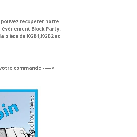
s pouvez récupérer notre
e événement Block Party.
la pièce de KGB1,KGB2 et
r votre commande ----->