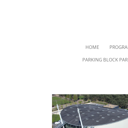
Ga
direct
naar
de
hoofdinhoud
HOME
PROGR
PARKING BLOCK PAR