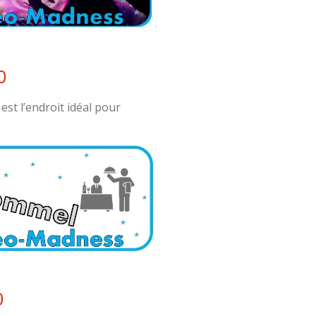
0
t l’endroit idéal pour
0