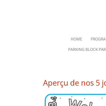
Ga
direct
naar
de
hoofdinhoud
HOME
PROGR
PARKING BLOCK PAR
Aperçu de nos 5 j