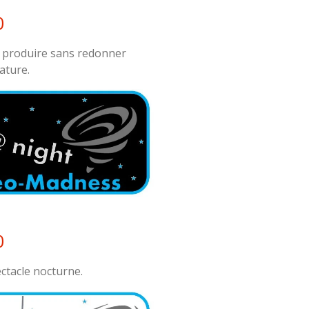
0
e produire sans redonner
ature.
0
ctacle nocturne.