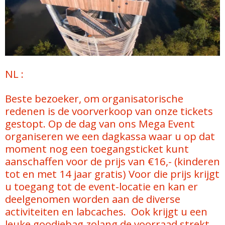
NL :
Beste bezoeker, om organisatorische
redenen is de voorverkoop van onze tickets
gestopt. Op de dag van ons Mega Event
organiseren we een dagkassa waar u op dat
moment nog een toegangsticket kunt
aanschaffen voor de prijs van €16,- (kinderen
tot en met 14 jaar gratis) Voor die prijs krijgt
u toegang tot de event-locatie en kan er
deelgenomen worden aan de diverse
activiteiten en labcaches. Ook krijgt u een
leuke goodiebag zolang de voorraad strekt.